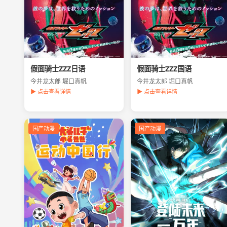
假面骑士ZZZ日语
假面骑士ZZZ国语
今井龙太郎 堀口真帆
今井龙太郎 堀口真帆
▶ 点击查看详情
▶ 点击查看详情
国产动漫
国产动漫