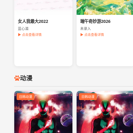
女人我最大2022
端午奇妙游2026
蓝心湄
未录入
▶ 点击查看详情
▶ 点击查看详情
动漫
日韩动漫
日韩动漫