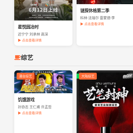
谜探休格第二季
科林·法瑞尔 雷蒙德·李
▶ 点击查看详情
星悦园冶时
迟宁宁 刘承林 高深
▶ 点击查看详情
综艺
港台综艺
大陆综艺
饥饿游戏
孙协志 王仁甫 许孟哲
▶ 点击查看详情