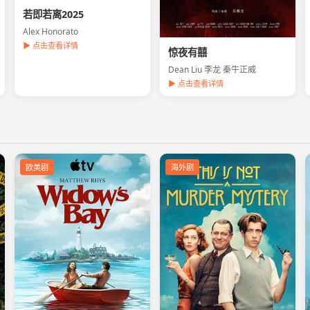
若即若离2025
Alex Honorato
▶ 点击查看详情
惊夜有囍
Dean Liu 李龙 秦牛正威
▶ 点击查看详情
欧美剧
海外剧