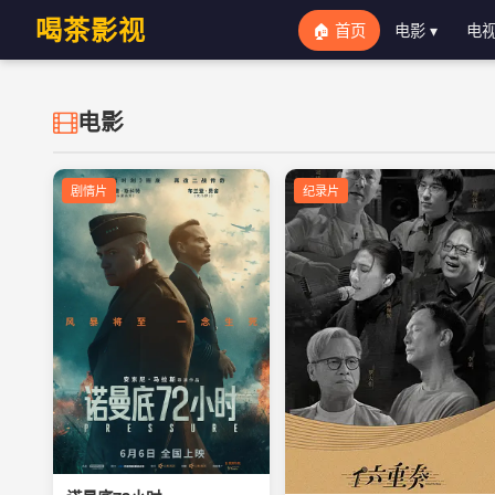
腹黑养女
喝茶影视
推荐
🏠 首页
电影 ▾
电视
电影
剧情片
纪录片