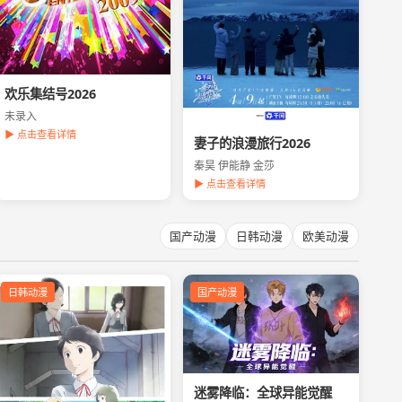
欢乐集结号2026
未录入
▶ 点击查看详情
妻子的浪漫旅行2026
秦昊 伊能静 金莎
▶ 点击查看详情
国产动漫
日韩动漫
欧美动漫
日韩动漫
国产动漫
迷雾降临：全球异能觉醒