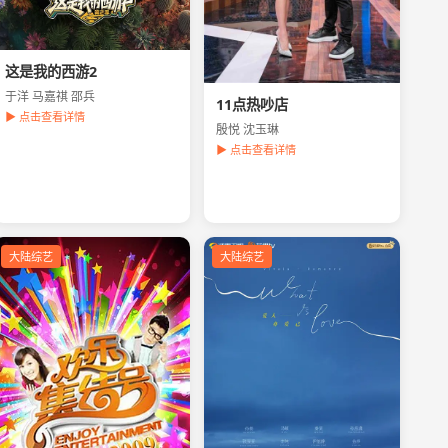
这是我的西游2
于洋 马嘉祺 邵兵
11点热吵店
▶ 点击查看详情
殷悦 沈玉琳
▶ 点击查看详情
大陆综艺
大陆综艺