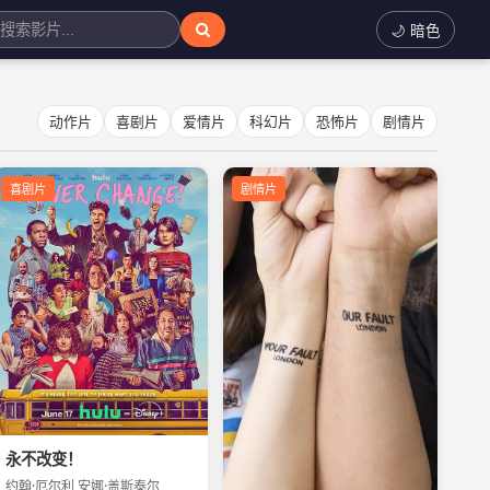
🌙 暗色
动作片
喜剧片
爱情片
科幻片
恐怖片
剧情片
喜剧片
剧情片
永不改变！
约翰·厄尔利 安娜·盖斯泰尔